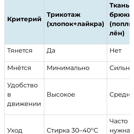
Тканы
Трикотаж
брюки
Критерий
(хлопок+лайкра)
(попли
лён)
Тянется
Да
Нет
Мнётся
Минимально
Сильно
Удобство
в
Высокое
Средн
движении
Часто
Уход
Стирка 30–40°C
нужна