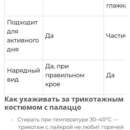
глажка
Подходит
для
Да
Частич
активного
дня
Да, при
Нарядный
правильном
Да
вид
крое
Как ухаживать за трикотажным
костюмом с палаццо
•
Стирать при температуре 30–40°C —
трикотаж с лайкрой не любит горячей