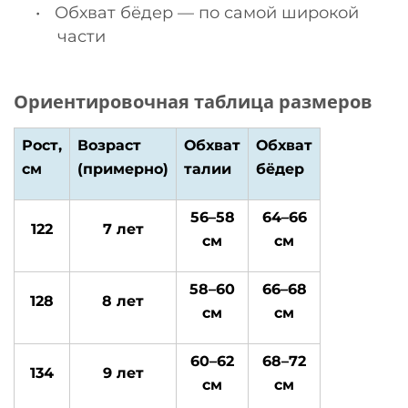
•
Обхват бёдер — по самой широкой
части
Ориентировочная таблица размеров
Рост,
Возраст
Обхват
Обхват
см
(примерно)
талии
бёдер
56–58
64–66
122
7 лет
см
см
58–60
66–68
128
8 лет
см
см
60–62
68–72
134
9 лет
см
см