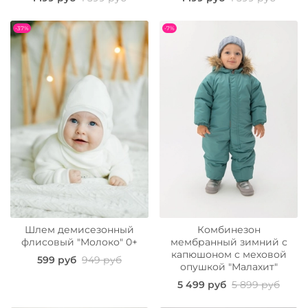
-37%
-7%
Шлем демисезонный
Комбинезон
флисовый "Молоко" 0+
мембранный зимний с
капюшоном с меховой
599 руб
949 руб
опушкой "Малахит"
5 499 руб
5 899 руб