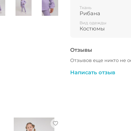
Леггинсы с поясом-р
фигуре.
Ткань
Рибана
Вид одежды
Костюмы
Манжеты по низу рук
Отзывы
Термобелье заменяет
Отзывов еще никто не о
Написать отзыв