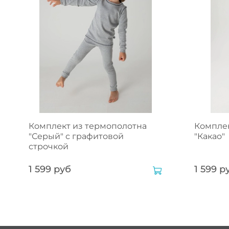
Комплект из термополотна
Комплек
"Серый" с графитовой
"Какао"
строчкой
1 599 руб
1 599 р