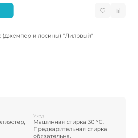
к (джемпер и лосины) "Лиловый"
.
пло и отводит влагу.
го силуэта с эластичной горловиной
ез голову.
Уход
олиэстер,
Машинная стирка 30 °C.
Предварительная стирка
обязательна.