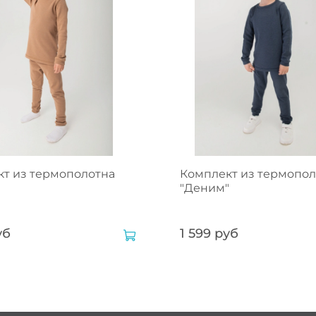
т из термополотна
Комплект из термопол
"Деним"
уб
1 599 руб