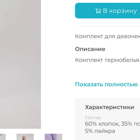
В корзину
Комплект для девоче
Описание
Комплект термобелья
Отлично сохраняет те
Показать полностью
Характеристики
Лонгслив прилегающе
легко надевается чер
Состав
60% хлопок, 35% п
5% лайкра