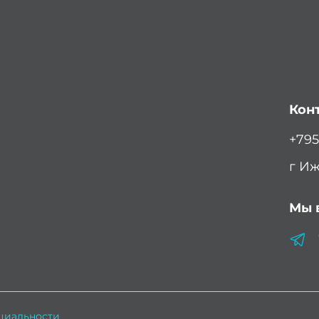
Кон
+795
г Иж
Мы в
циальности