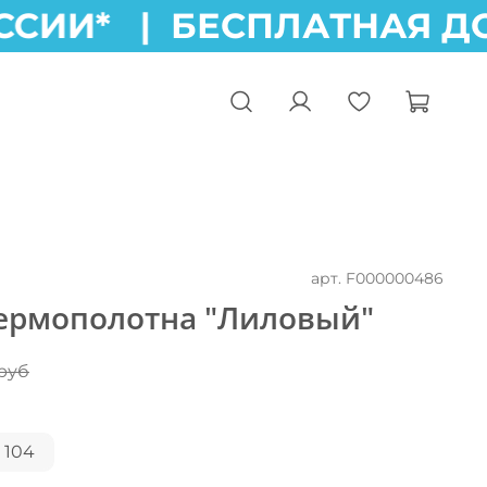
ССИИ* |
БЕСПЛАТНАЯ ДО
арт.
F000000486
термополотна "Лиловый"
 руб
104