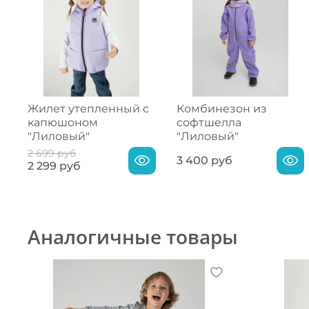
Жилет утепленный с
Комбинезон из
капюшоном
софтшелла
"Лиловый"
"Лиловый"
2 699 руб
3 400 руб
2 299 руб
Аналогичные товары