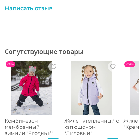
Написать отзыв
Сопутствующие товары
-21%
-29%
Комбинезон
Жилет утепленный с
Жиле
мембранный
капюшоном
"Крем
зимний "Ягодный"
"Лиловый"