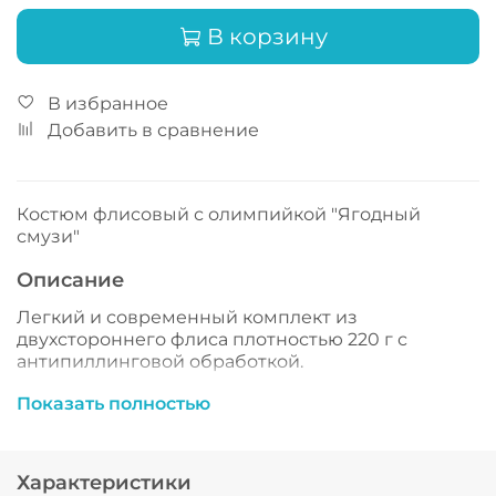
В корзину
В избранное
Добавить в сравнение
Костюм флисовый с олимпийкой "Ягодный
смузи"
Описание
Легкий и современный комплект из
двухстороннего флиса плотностью 220 г с
антипиллинговой обработкой.
Олимпийка:
Показать полностью
Центральная застежка-молния, проходящая до
Характеристики