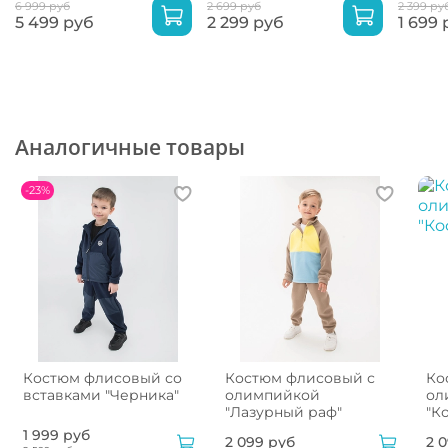
6 999 руб
2 699 руб
2 399 ру
5 499 руб
2 299 руб
1 699 
Аналогичные товары
-23%
Костюм флисовый со
Костюм флисовый с
Ко
вставками "Черника"
олимпийкой
ол
"Лазурный раф"
"К
1 999 руб
2 099 руб
2 