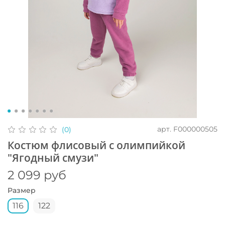
арт.
F000000505
(0)
Костюм флисовый с олимпийкой
"Ягодный смузи"
2 099 руб
Размер
116
122