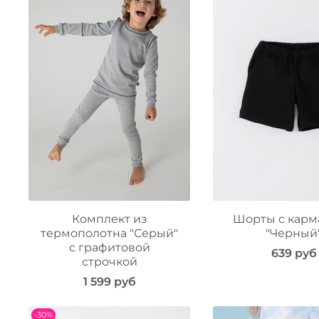
Комплект из
Шорты с кар
термополотна "Серый"
"Черный
с графитовой
639 руб
строчкой
1 599 руб
-30%