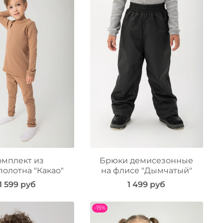
омплект из
Брюки демисезонные
олотна "Какао"
на флисе "Дымчатый"
1 599 руб
1 499 руб
-15%