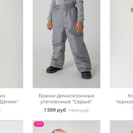
из
Брюки демисезонные
К
"Деним"
утепленные "Серый"
термоп
б
1 599 руб
1 899 руб
-30%