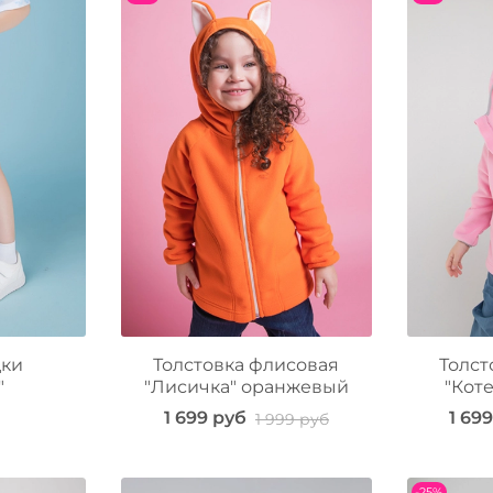
дки
Толстовка флисовая
Толст
"
"Лисичка" оранжевый
"Кот
1 699 руб
1 69
1 999 руб
-25%