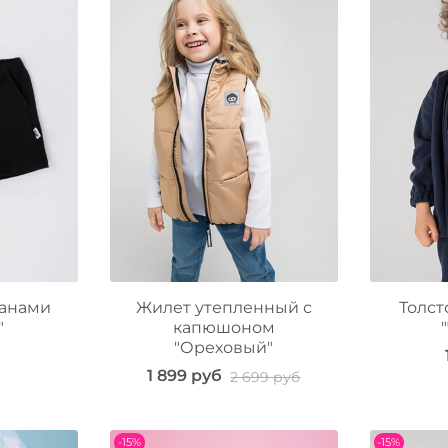
манами
Жилет утепленный с
Толст
"
капюшоном
"Ореховый"
1 899 руб
2 699 руб
-15%
-15%