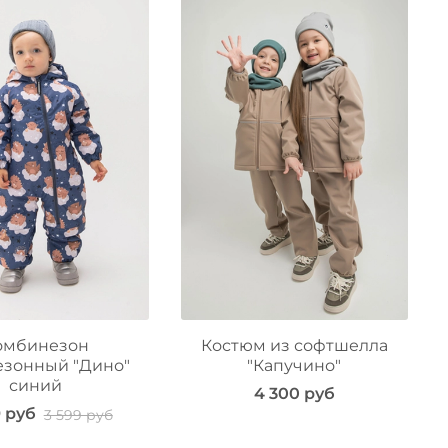
омбинезон
Костюм из софтшелла
езонный "Дино"
"Капучино"
синий
4 300 руб
9 руб
3 599 руб