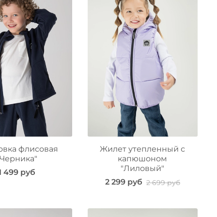
овка флисовая
Жилет утепленный с
"Черника"
капюшоном
"Лиловый"
1 499 руб
2 299 руб
2 699 руб