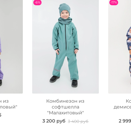
-6%
-17%
н из
Комбинезон из
К
ловый"
софтшелла
демис
"Малахитовый"
б
3 200 руб
2 99
3 400 руб