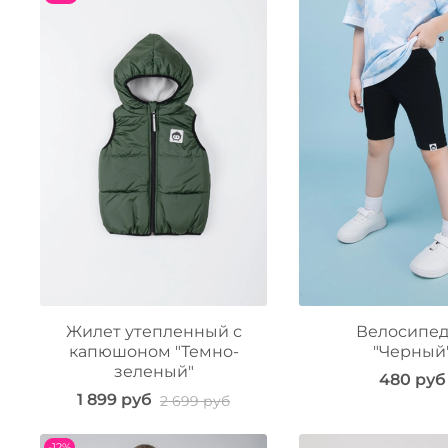
Жилет утепленный с
Велосипе
капюшоном "Темно-
"Черный
зеленый"
480 руб
1 899 руб
2 699 руб
-12%