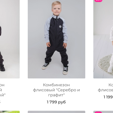
он
Комбинезон
К
й
флисовый "Серебро и
флисов
ый"
графит"
1 19
б
1 799 руб