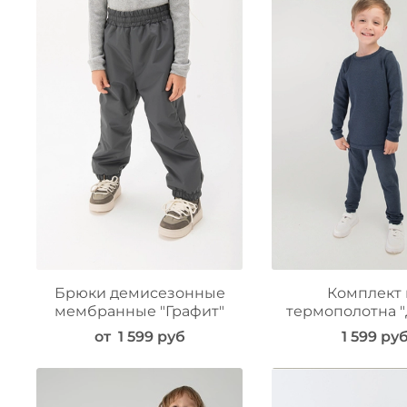
Брюки демисезонные
Комплект 
мембранные "Графит"
термополотна 
от
1 599 руб
1 599 ру