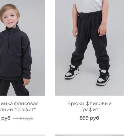
ийка флисовая
Брюки флисовые
лнии "Графит"
"Графит"
0 руб
899 руб
1 499 руб