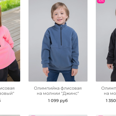
-10%
исовая
Олимпийка флисовая
Олимп
зовый"
на молнии "Джинс"
на мо
б
1 099 руб
1 35