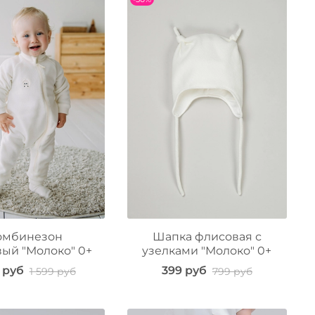
омбинезон
Шапка флисовая с
ый "Молоко" 0+
узелками "Молоко" 0+
9 руб
399 руб
1 599 руб
799 руб