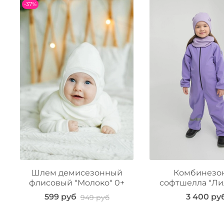
-37%
Шлем демисезонный
Комбинезо
флисовый "Молоко" 0+
софтшелла "Ли
599 руб
3 400 ру
949 руб