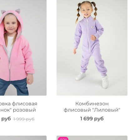
овка флисовая
Комбинезон
енок" розовый
флисовый "Лиловый"
9 руб
1 699 руб
1 999 руб
-50%