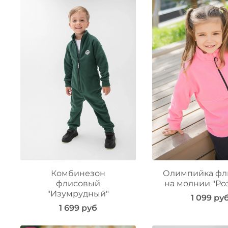
Комбинезон
Олимпийка фл
флисовый
на молнии "Ро
"Изумрудный"
1 099 ру
1 699 руб